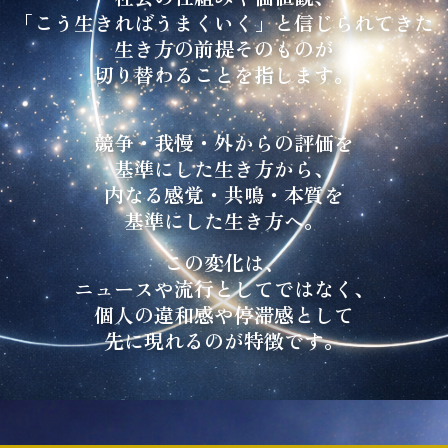
「こう生きればうまくいく」と信じられてきた
生き方の前提そのものが
切り替わることを指します。
競争・我慢・外からの評価を
基準にした生き方から、
内なる感覚・共鳴・本質を
基準にした生き方へ。
この変化は、
ニュースや流行としてではなく、
個人の違和感や停滞感として
先に現れるのが特徴です。