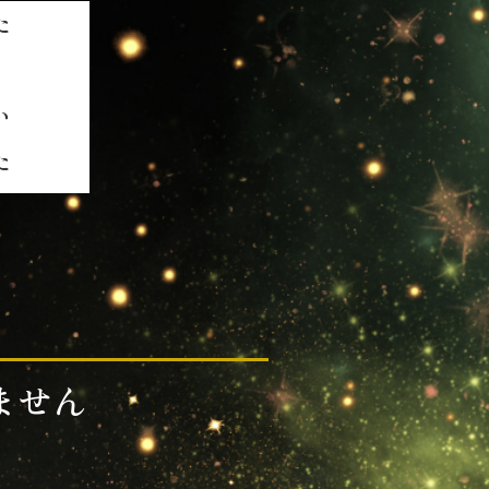
た
い
た
ません