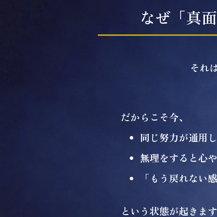
なぜ「真面
それ
だからこそ今、
同じ努力が通用
無理をすると心
「もう戻れない
という状態が起きま