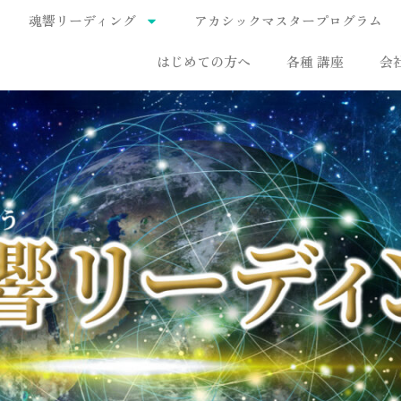
魂響リーディング
アカシックマスタープログラム
はじめての方へ
各種 講座
会