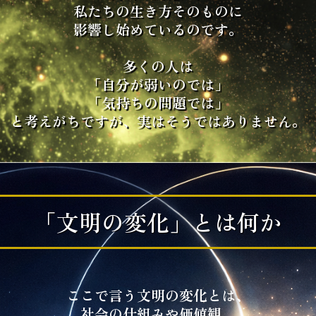
私たちの生き方そのものに
影響し始めているのです。
多くの人は
「自分が弱いのでは」
「気持ちの問題では」
と考えがちですが、実はそうではありません。
「文明の変化」とは何か
ここで言う文明の変化とは、
社会の仕組みや価値観、