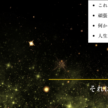
これ
頑張
何か
人生
それ